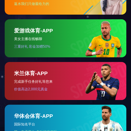
线路板
意大利游动风机
ORION
电清检测头及组件
ESPERO
SMARO
联系我们
连接人：陈总
電話：0510-86903925
邮箱地址：yinhaibin@jtfangji.com