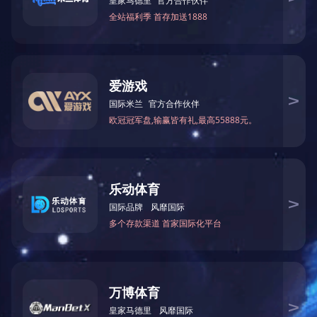
更多产品
相关的新产品
电清检测头刀砧
ORION凸轮