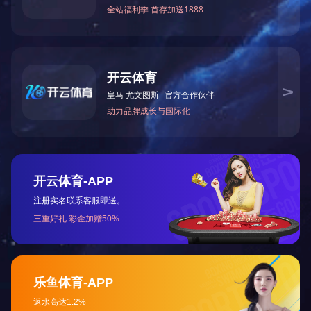
意大利风机
产品分类
全部
自动络筒机
联合洗毛设备
690空捻器
4924.4928水捻
POLAR-E
润滑脂