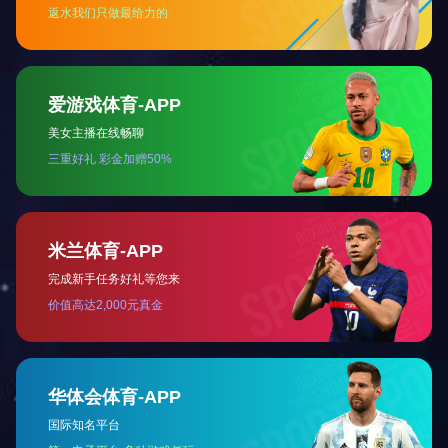
线路板
意大利游动风机
ORION
电清检测头及组件
ESPERO
SMARO
联系我们
电话苹果通讯录：陈总
电話：0510-86903925
邮箱地址：yinhaibin@jtfangji.com