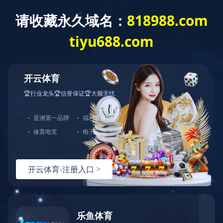
开云线上登录平台入口-开云（中国）
开云线上登录平台入口
开云线上登录平台入口-开云（中国）
产品展示