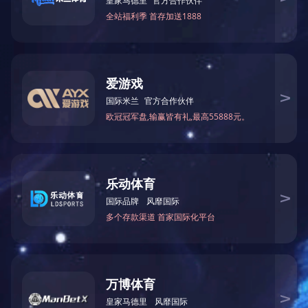
更多产品
重要性软件
电清检测头刀砧
ORION凸轮