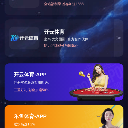
意大利风机
产品分类
全部
自动络筒机
联合洗毛设备
690空捻器
4924.4928水捻
POLAR-E
润滑脂